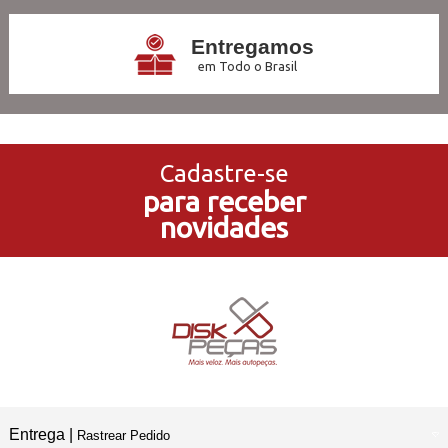
Entregamos
em Todo o Brasil
3x Sem Juros
no Cartão de Crédito
Cadastre-se
para receber
5% de Desconto
novidades
no Pagamento PIX
Compre e Retire
Em Nossas Lojas Físicas
Entrega |
Rastrear Pedido