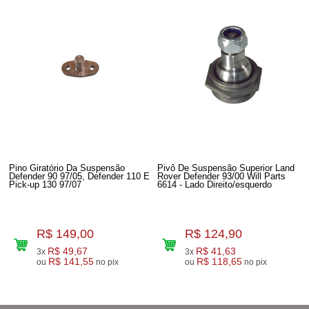
Pino Giratório Da Suspensão
Pivô De Suspensão Superior Land
Defender 90 97/05, Defender 110 E
Rover Defender 93/00 Will Parts
Pick-up 130 97/07
6614 - Lado Direito/esquerdo
R$ 149,00
R$ 124,90
R$ 49,67
R$ 41,63
3x
3x
R$ 141,55
R$ 118,65
ou
no pix
ou
no pix
8
Produtos