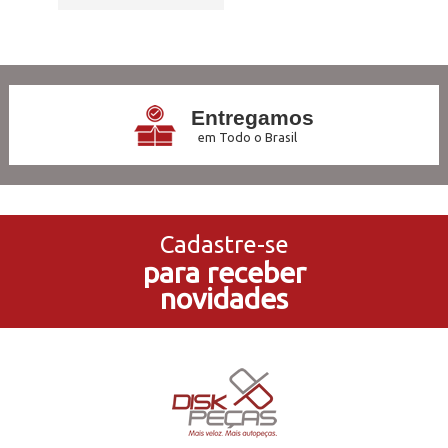
7
Produtos
Entregamos
em Todo o Brasil
3x Sem Juros
no Cartão de Crédito
Cadastre-se
para receber
5% de Desconto
novidades
no Pagamento PIX
Compre e Retire
Em Nossas Lojas Físicas