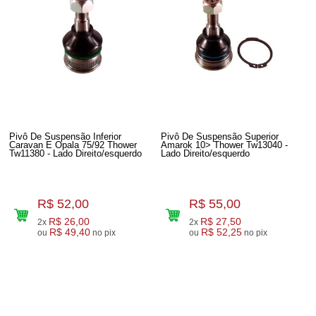
Pivô De Suspensão Inferior
Pivô De Suspensão Superior
Caravan E Opala 75/92 Thower
Amarok 10> Thower Tw13040 -
Tw11380 - Lado Direito/esquerdo
Lado Direito/esquerdo
R$ 52,00
R$ 55,00
R$ 26,00
R$ 27,50
2x
2x
R$ 49,40
R$ 52,25
ou
no pix
ou
no pix