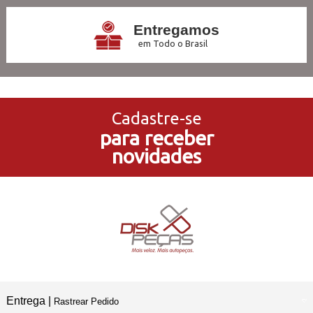
Entregamos
em Todo o Brasil
3x Sem Juros
no Cartão de Crédito
Cadastre-se
para receber
5% de Desconto
novidades
no Pagamento PIX
Compre e Retire
Em Nossas Lojas Físicas
Entrega |
Rastrear Pedido