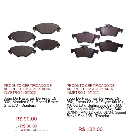
PRODUTO CERTIFICADO DE
PRODUTO CERTIFICADO DE
ACORDO COM A PORTARIA
ACORDO COM A PORTARIA
INMETRO 145/2022
INMETRO 145/2022
Jogo De Pastilhas De Freio C5
Jogo De Pastilhas De Freio C5
03>, Mondeo 02>, Speed Brake
08>, Focus 08>, Xf Stype 06/10>,
Sna-170 - Dianteira
Xj6 06/10>, Berlina /sw 02>, 508
16>, Laguna 03>, C30 06>, S40
01/04>, V40 12>,v50 01/04, Speed
Brake Sna-168 - Traseira
R$ 90,00
R$ 30,00
3x
R$ 132,00
R$ 85,50
ou
no pix