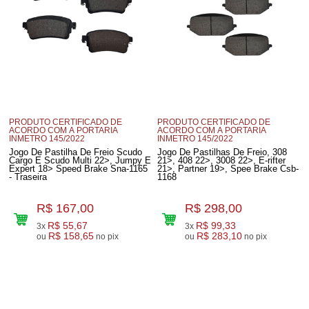
PRODUTO CERTIFICADO DE
PRODUTO CERTIFICADO DE
ACORDO COM A PORTARIA
ACORDO COM A PORTARIA
INMETRO 145/2022
INMETRO 145/2022
Jogo De Pastilha De Freio Scudo
Jogo De Pastilhas De Freio, 308
Cargo E Scudo Multi 22>, Jumpy E
21>, 408 22>, 3008 22>, E-rifter
Expert 18> Speed Brake Sna-1165
21>, Partner 19>, Spee Brake Csb-
- Traseira
1168
R$ 167,00
R$ 298,00
R$ 55,67
R$ 99,33
3x
3x
R$ 158,65
R$ 283,10
ou
no pix
ou
no pix