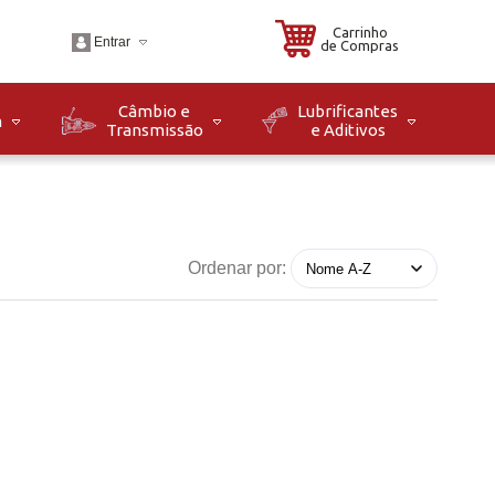
Carrinho
Entrar
de Compras
Câmbio e
Lubrificantes
m
Transmissão
e Aditivos
.br
o: Seg à Sex das 08h
8h. Sáb das 08h às
Ordenar por: