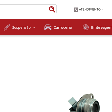
ATENDIMENTO
(47) 3631-9900
Carroceria
Embreage
Suspensão
(47)36319900
contato@diskpecas.com
Horário de Atendiment
às 12h e das 13h às 1
12h.
a