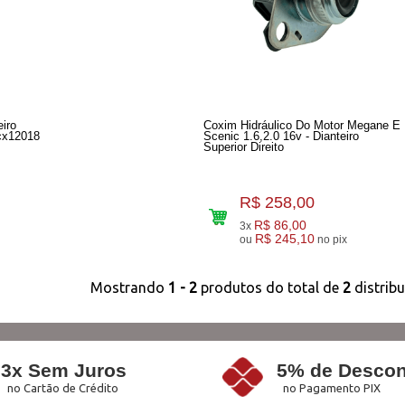
iro
Coxim Hidráulico Do Motor Megane E
I30 09> Shocbras Acx12018
Scenic 1.6,2.0 16v - Dianteiro
Superior Direito
R$ 258,00
R$ 86,00
3x
R$ 245,10
ou
no pix
Mostrando
1 - 2
produtos do total de
2
distrib
3x Sem Juros
5% de Descon
no Cartão de Crédito
no Pagamento PIX