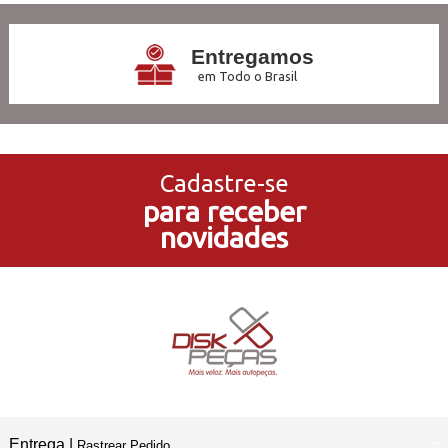
Entregamos
em Todo o Brasil
3x Sem Juros
no Cartão de Crédito
Cadastre-se
para receber
5% de Desconto
novidades
no Pagamento PIX
Compre e Retire
Em Nossas Lojas Físicas
Entrega |
Rastrear Pedido