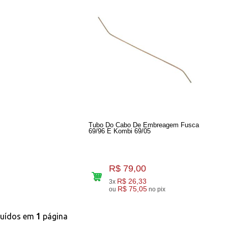
Tubo Do Cabo De Embreagem Fusca
69/96 E Kombi 69/05
R$ 79,00
R$ 26,33
3x
R$ 75,05
ou
no pix
buídos em
1
página