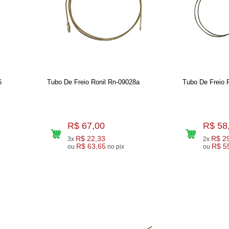
6
Tubo De Freio Ronil Rn-09028a
Tubo De Freio 
R$ 67,00
R$ 58
R$ 22,33
R$ 2
3x
2x
R$ 63,65
R$ 5
ou
no pix
ou