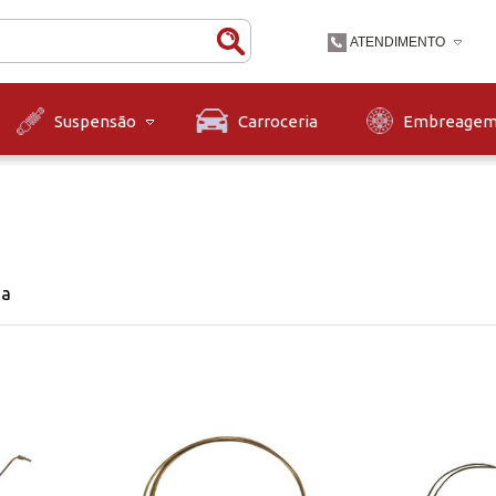
ATENDIMENTO
(47) 3631-9900
Carroceria
Embreage
Suspensão
(47)36319900
contato@diskpecas.com
Horário de Atendiment
às 12h e das 13h às 1
12h.
na