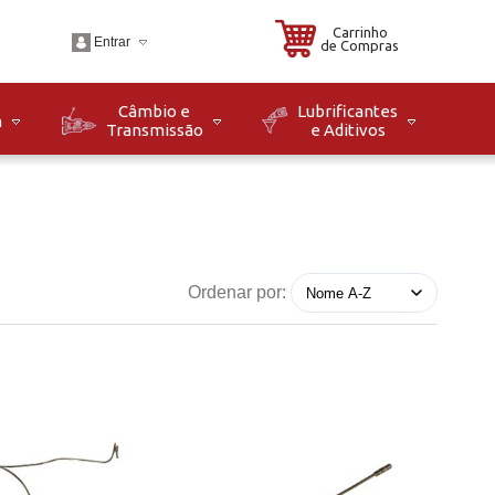
Carrinho
Entrar
de Compras
Câmbio e
Lubrificantes
m
Transmissão
e Aditivos
.br
o: Seg à Sex das 08h
8h. Sáb das 08h às
Ordenar por: