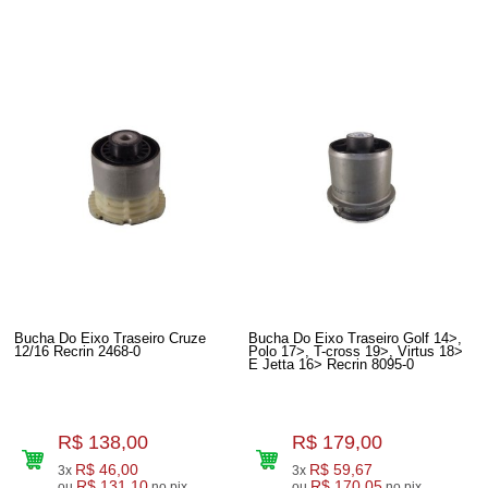
Bucha Do Eixo Traseiro Cruze
Bucha Do Eixo Traseiro Golf 14>,
12/16 Recrin 2468-0
Polo 17>, T-cross 19>, Virtus 18>
E Jetta 16> Recrin 8095-0
R$ 138,00
R$ 179,00
R$ 46,00
R$ 59,67
3x
3x
R$ 131,10
R$ 170,05
ou
no pix
ou
no pix