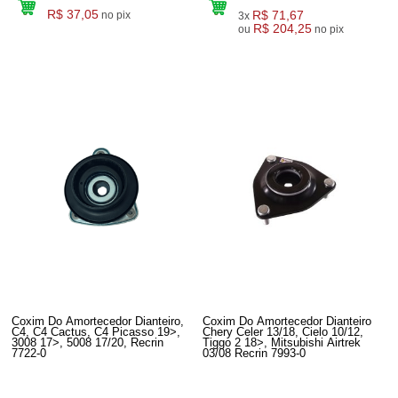
R$ 37,05
R$ 71,67
no pix
3x
R$ 204,25
ou
no pix
Coxim Do Amortecedor Dianteiro,
Coxim Do Amortecedor Dianteiro
C4, C4 Cactus, C4 Picasso 19>,
Chery Celer 13/18, Cielo 10/12,
3008 17>, 5008 17/20, Recrin
Tiggo 2 18>, Mitsubishi Airtrek
7722-0
03/08 Recrin 7993-0