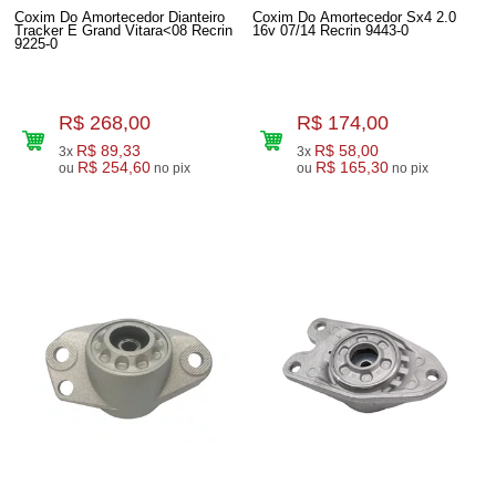
Coxim Do Amortecedor Dianteiro
Coxim Do Amortecedor Sx4 2.0
Tracker E Grand Vitara<08 Recrin
16v 07/14 Recrin 9443-0
9225-0
R$ 268,00
R$ 174,00
R$ 89,33
R$ 58,00
3x
3x
R$ 254,60
R$ 165,30
ou
no pix
ou
no pix