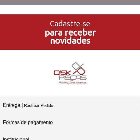
3x Sem Juros
no Cartão de Crédito
Cadastre-se
para receber
5% de Desconto
novidades
no Pagamento PIX
Compre e Retire
Em Nossas Lojas Físicas
Entrega |
Rastrear Pedido
Formas de pagamento
Institucional