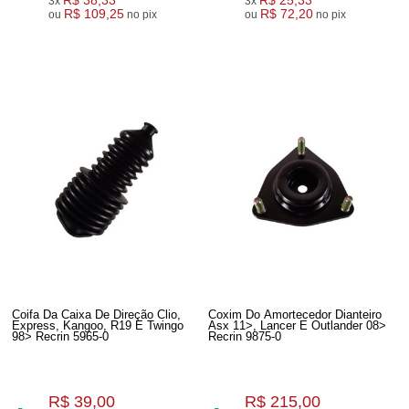
R$ 38,33
R$ 25,33
3x
3x
R$ 109,25
R$ 72,20
ou
no pix
ou
no pix
Coifa Da Caixa De Direção Clio,
Coxim Do Amortecedor Dianteiro
Express, Kangoo, R19 E Twingo
Asx 11>, Lancer E Outlander 08>
98> Recrin 5965-0
Recrin 9875-0
R$ 39,00
R$ 215,00