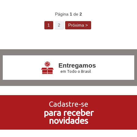
40
Produtos
Página
1
de
2
1
2
Próxima >
Entregamos
em Todo o Brasil
3x Sem Juros
no Cartão de Crédito
Cadastre-se
para receber
5% de Desconto
novidades
no Pagamento PIX