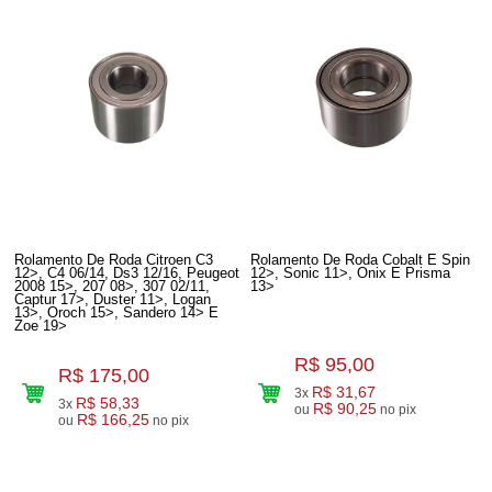
Rolamento De Roda Citroen C3
Rolamento De Roda Cobalt E Spin
12>, C4 06/14, Ds3 12/16, Peugeot
12>, Sonic 11>, Onix E Prisma
2008 15>, 207 08>, 307 02/11,
13>
Captur 17>, Duster 11>, Logan
13>, Oroch 15>, Sandero 14> E
Zoe 19>
R$ 95,00
R$ 175,00
R$ 31,67
3x
R$ 58,33
3x
R$ 90,25
ou
no pix
R$ 166,25
ou
no pix