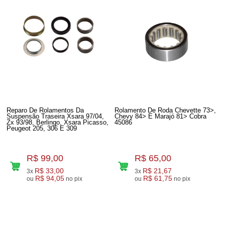
Reparo De Rolamentos Da
Rolamento De Roda Chevette 73>,
Suspensão Traseira Xsara 97/04,
Chevy 84> E Marajó 81> Cobra
Zx 93/98, Berlingo, Xsara Picasso,
45086
Peugeot 205, 306 E 309
R$ 99,00
R$ 65,00
R$ 33,00
R$ 21,67
3x
3x
R$ 94,05
R$ 61,75
ou
no pix
ou
no pix