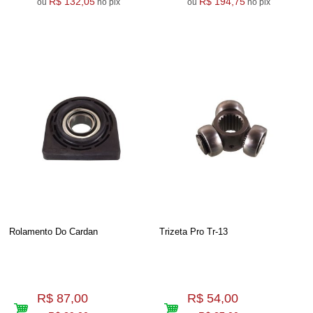
R$ 132,05
R$ 194,75
ou
no pix
ou
no pix
Rolamento Do Cardan
Trizeta Pro Tr-13
R$ 87,00
R$ 54,00