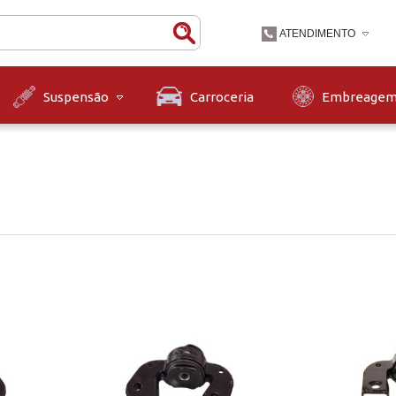
ATENDIMENTO
(47) 3631-9900
Carroceria
Embreage
Suspensão
(47)36319900
contato@diskpecas.com
Horário de Atendiment
às 12h e das 13h às 1
12h.
a