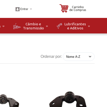
Carrinho
Entrar
de Compras
Câmbio e
Lubrificantes
m
Transmissão
e Aditivos
.br
o: Seg à Sex das 08h
8h. Sáb das 08h às
Ordenar por: