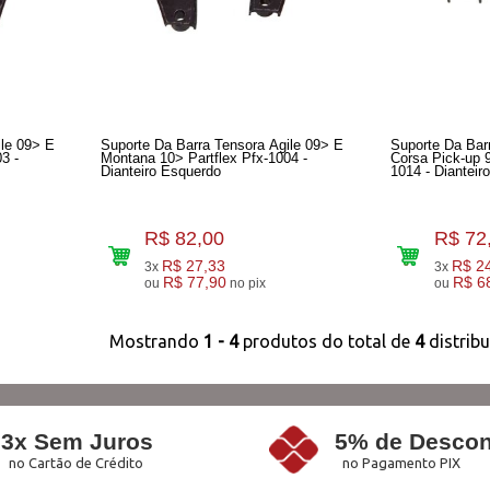
ile 09> E
Suporte Da Barra Tensora Agile 09> E
Suporte Da Bar
Montana 10> Partflex Pfx-1004 -
Corsa Pick-up 94/98 Part
Dianteiro Esquerdo
1014 - Dianteiro
R$ 82,00
R$ 72
R$ 27,33
R$ 2
3x
3x
R$ 77,90
R$ 6
ou
no pix
ou
Mostrando
1 - 4
produtos do total de
4
distrib
3x Sem Juros
5% de Descon
no Cartão de Crédito
no Pagamento PIX