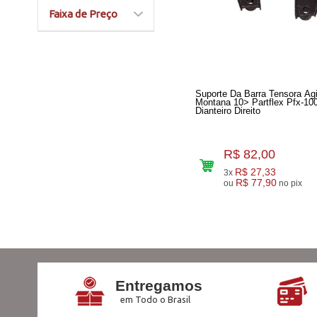
Faixa de Preço
Suporte Da Barra Tensora Ag
Montana 10> Partflex Pfx-1003 -
Dianteiro Direito
R$ 82,00
R$ 27,33
3x
R$ 77,90
ou
no pix
Entregamos
em Todo o Brasil