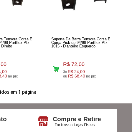
ra Tensora Corsa E
Suporte Da Barra Tensora Corsa E
flex Pfx-
Corsa Pick-up 94/98 Partflex Pfx-
 Direito
1015 - Dianteiro Esquerdo
,00
R$ 72,00
4,00
R$ 24,00
3x
8,40
R$ 68,40
no pix
ou
no pix
uídos em
1
página
to
Compre e Retire
Em Nossas Lojas Físicas