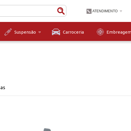
ATENDIMENTO
(47) 3631-9900
Carroceria
Embreage
Suspensão
(47)36319900
contato@diskpecas.com
Horário de Atendiment
às 12h e das 13h às 1
12h.
nas