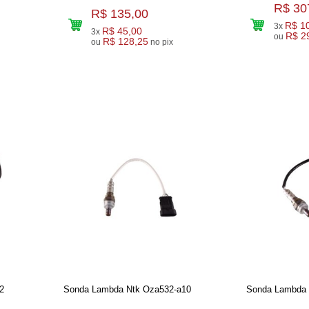
R$ 30
R$ 135,00
R$ 1
3x
R$ 45,00
3x
R$ 2
ou
R$ 128,25
ou
no pix
2
Sonda Lambda Ntk Oza532-a10
Sonda Lambda 