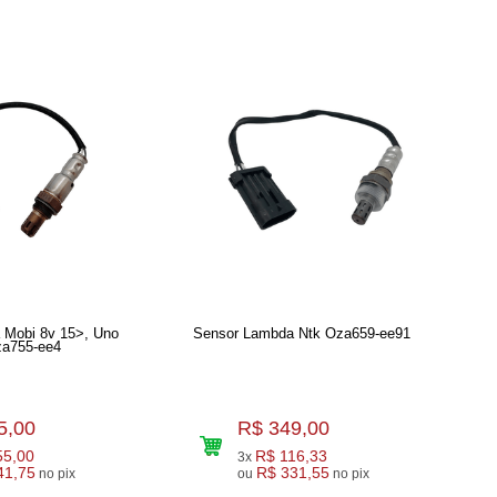
 Mobi 8v 15>, Uno
Sensor Lambda Ntk Oza659-ee91
za755-ee4
5,00
R$ 349,00
55,00
R$ 116,33
3x
41,75
R$ 331,55
no pix
ou
no pix