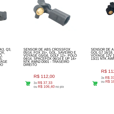
A3, Q3,
SENSOR DE ABS CROSSFOX
SENSOR DE AB
OX,
05/14, FOX 15>, GOL, SAVEIRO E
GOL G7 16/18,
O,
VOYAGE G5/G6, GOLF 12>, POLO
VOYAGE 12V 1
S,
04/14, SPACEFOX 06/14 E UP 14>
13/21 NTK AWN
YAGE
NTK AWN2-D001 - TRASEIRO
RO
DIREITO
R$ 11
R$ 112,00
R$ 3
3x
R$ 1
ou
R$ 37,33
3x
R$ 106,40
ou
no pix