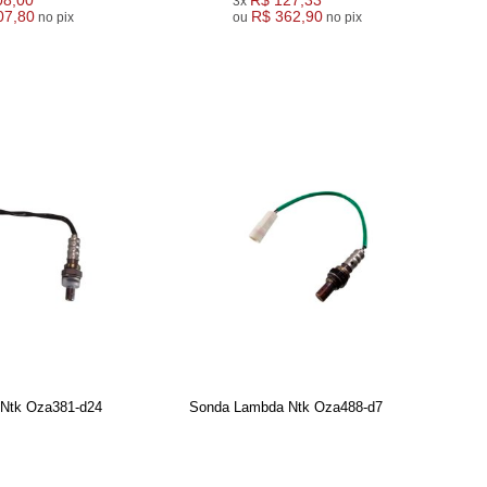
08,00
R$ 127,33
3x
07,80
R$ 362,90
no pix
ou
no pix
Ntk Oza381-d24
Sonda Lambda Ntk Oza488-d7