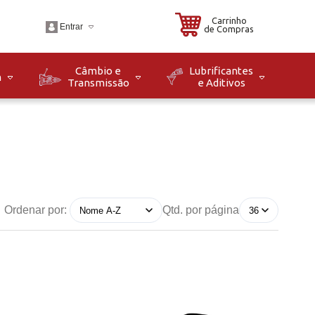
Carrinho
Entrar
de Compras
Câmbio e
Lubrificantes
m
Transmissão
e Aditivos
.br
o: Seg à Sex das 08h
8h. Sáb das 08h às
Ordenar por:
Qtd. por página