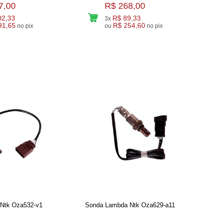
7,00
R$ 268,00
02,33
R$ 89,33
3x
91,65
R$ 254,60
no pix
ou
no pix
Ntk Oza532-v1
Sonda Lambda Ntk Oza629-a11