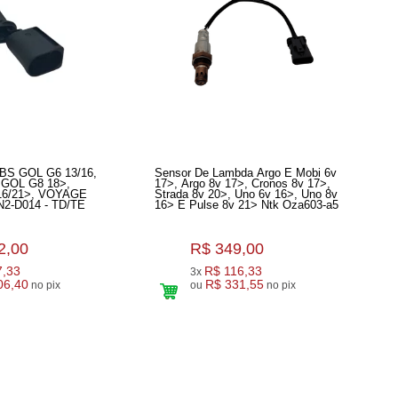
S GOL G6 13/16,
Sensor De Lambda Argo E Mobi 6v
 GOL G8 18>,
17>, Argo 8v 17>, Cronos 8v 17>,
6/21>, VOYAGE
Strada 8v 20>, Uno 6v 16>, Uno 8v
2-D014 - TD/TE
16> E Pulse 8v 21> Ntk Oza603-a5
2,00
R$ 349,00
7,33
R$ 116,33
3x
06,40
R$ 331,55
no pix
ou
no pix