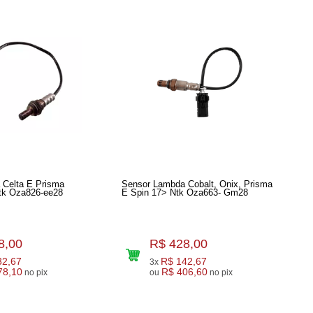
 Celta E Prisma
Sensor Lambda Cobalt, Onix, Prisma
Ntk Oza826-ee28
E Spin 17> Ntk Oza663- Gm28
8,00
R$ 428,00
32,67
R$ 142,67
3x
78,10
R$ 406,60
no pix
ou
no pix