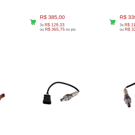
R$ 385,00
R$ 33
R$ 128,33
R$ 1
3x
3x
R$ 365,75
R$ 3
ou
no pix
ou