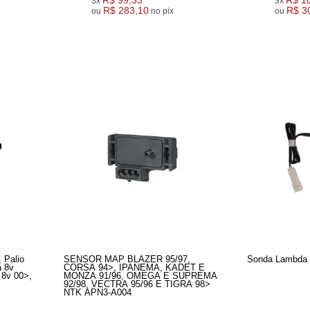
R$ 99,33
R$ 1
3x
3x
R$ 283,10
R$ 3
ou
no pix
ou
 Palio
SENSOR MAP BLAZER 95/97,
Sonda Lambda 
a 8v
CORSA 94>, IPANEMA, KADET E
 8v 00>,
MONZA 91/96, OMEGA E SUPREMA
92/98, VECTRA 95/96 E TIGRA 98>
NTK APN3-A004