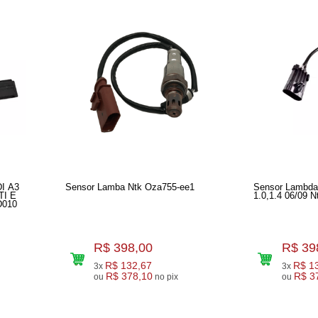
I A3
Sensor Lamba Ntk Oza755-ee1
Sensor Lambda
TI E
1.0,1.4 06/09 
D010
R$ 398,00
R$ 39
R$ 132,67
R$ 1
3x
3x
R$ 378,10
R$ 3
ou
no pix
ou