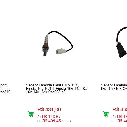
port,
Sensor Lambda Fiesta 16v 15>,
Sensor Lambda
09,
Fiesta 16v 10/13, Fiesta 16v 14>, Ka
8v> 15> Ntk O
Oza816-
16v 14>, Ntk 0za658-d3
R$ 431,00
R$ 46
R$ 143,67
R$ 1
3x
3x
R$ 409,45
R$ 4
ou
no pix
ou