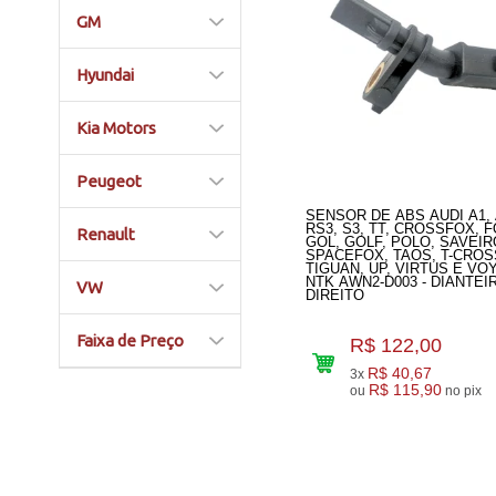
GM
Hyundai
Kia Motors
Peugeot
SENSOR DE ABS AUDI A1, 
RS3, S3, TT, CROSSFOX, F
Renault
GOL, GOLF, POLO, SAVEIR
SPACEFOX, TAOS, T-CROS
TIGUAN, UP, VIRTUS E VO
NTK AWN2-D003 - DIANTEI
VW
DIREITO
Faixa de Preço
R$ 122,00
R$ 40,67
3x
R$ 115,90
ou
no pix