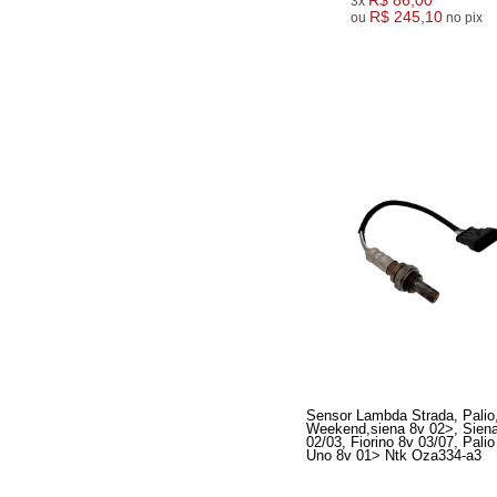
R$ 86,00
3x
R$ 245,10
ou
no pix
Sensor Lambda Strada, Palio,
Weekend,siena 8v 02>, Sien
02/03, Fiorino 8v 03/07, Palio
Uno 8v 01> Ntk Oza334-a3