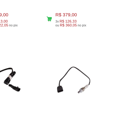
9,00
R$ 379,00
13,00
R$ 126,33
3x
22,05
R$ 360,05
no pix
ou
no pix