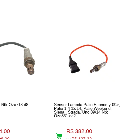
 Ntk Oza713-d8
Sensor Lambda Palio Economy 09>,
Palio 1.4 12/14, Palio Weekend,
Siena , Strada, Uno 09/14 Ntk
Oza831-ee2
4,00
R$ 382,00