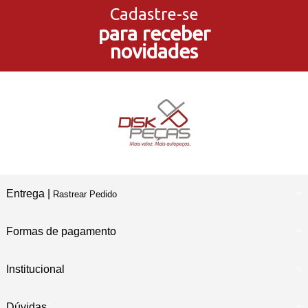
Cadastre-se
para receber
5% de Desconto
novidades
no Pagamento PIX
Compre e Retire
Em Nossas Lojas Físicas
Entrega |
Rastrear Pedido
Formas de pagamento
Institucional
Dúvidas