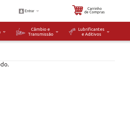
Carrinho
Entrar
de Compras
Câmbio e
Lubrificantes
m
Transmissão
e Aditivos
.br
o: Seg à Sex das 08h
8h. Sáb das 08h às
do.