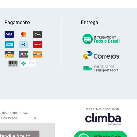
Pagamento
Entrega
: 02757780000144
-
Disk Peças
-
2026
tendi e Aceito