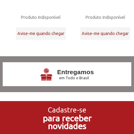
Produto Indisponível
Produto Indisponível
Avise-me quando chegar
Avise-me quando chegar
32
Produtos
Entregamos
em Todo o Brasil
3x Sem Juros
no Cartão de Crédito
Cadastre-se
para receber
5% de Desconto
novidades
no Pagamento PIX