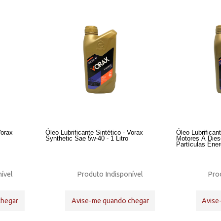
Vorax
Óleo Lubrificante Sintético - Vorax
Óleo Lubrifican
Synthetic Sae 5w-40 - 1 Litro
Motores A Diesel Com
Partículas Ene
ível
Produto Indisponível
Prod
chegar
Avise-me quando chegar
Avise