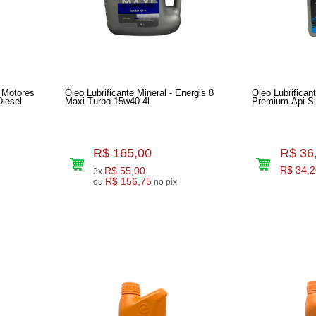
 Motores
Óleo Lubrificante Mineral - Energis 8
Óleo Lubrifican
Diesel
Maxi Turbo 15w40 4l
Premium Api Sl 
R$ 165,00
R$ 36
R$ 55,00
R$ 34,2
3x
R$ 156,75
ou
no pix