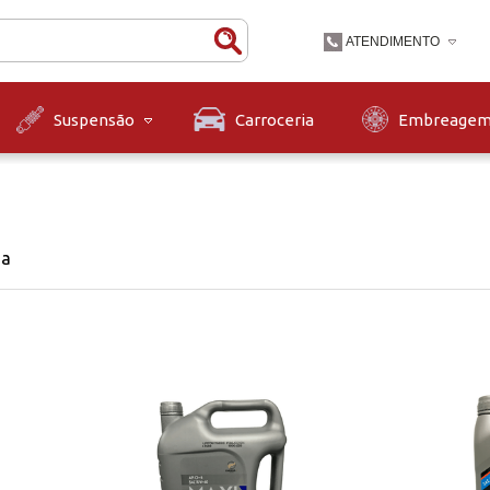
ATENDIMENTO
(47) 3631-9900
Carroceria
Embreage
Suspensão
(47)36319900
contato@diskpecas.com
Horário de Atendiment
às 12h e das 13h às 1
12h.
na