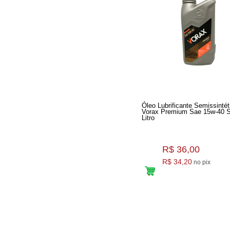
Óleo Lubrificante Semissintét
Vorax Premium Sae 15w-40 Sl
Litro
R$ 36,00
R$ 34,20
no pix