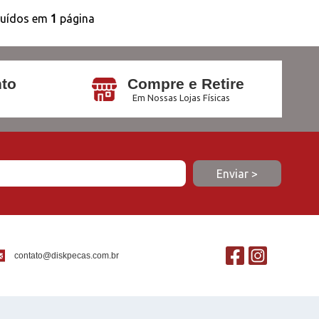
buídos em
1
página
to
Compre e Retire
Em Nossas Lojas Físicas
contato@diskpecas.com.br