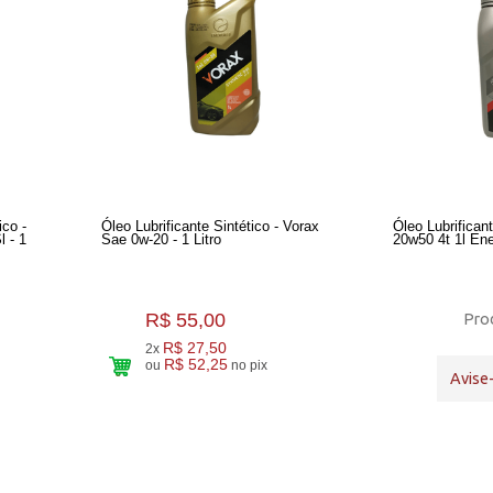
ico -
Óleo Lubrificante Sintético - Vorax
Óleo Lubrifican
 - 1
Sae 0w-20 - 1 Litro
20w50 4t 1l Ene
R$ 55,00
Prod
R$ 27,50
2x
R$ 52,25
ou
no pix
Avise