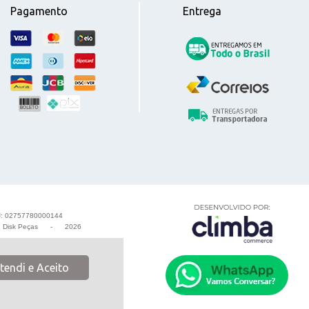
Pagamento
Entrega
: 02757780000144
-
Disk Peças
-
2026
tendi e Aceito