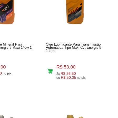
te Mineral Para
Óleo Lubrificante Para Transmissão
Transmissão Energis 8 Maxi 140w 1l
Automática Tipo Maxi Cvt Energis 8 -
1 Litro
,00
R$ 53,00
0
R$ 26,50
no pix
2x
R$ 50,35
ou
no pix