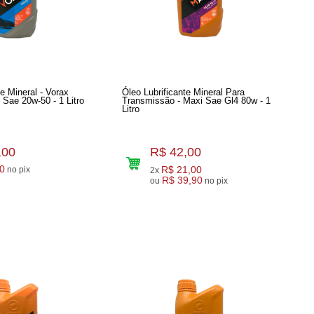
te Mineral - Vorax
Óleo Lubrificante Mineral Para
Sae 20w-50 - 1 Litro
Transmissão - Maxi Sae Gl4 80w - 1
Litro
,00
R$ 42,00
0
R$ 21,00
no pix
2x
R$ 39,90
ou
no pix