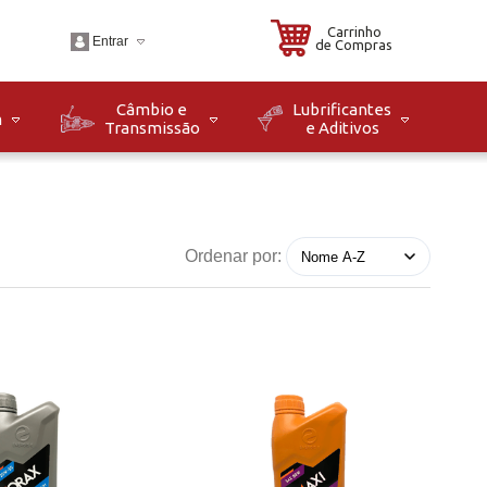
Carrinho
Entrar
de Compras
Câmbio e
Lubrificantes
m
Transmissão
e Aditivos
.br
o: Seg à Sex das 08h
8h. Sáb das 08h às
Ordenar por: