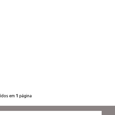
uídos em
1
página