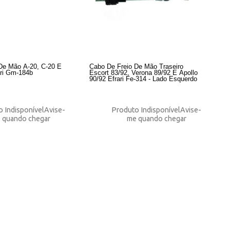
De Mão A-20, C-20 E
Cabo De Freio De Mão Traseiro
ari Gm-184b
Escort 83/92, Verona 89/92 E Apollo
90/92 Efrari Fe-314 - Lado Esquerdo
 Indisponível
Avise-
Produto Indisponível
Avise-
 quando chegar
me quando chegar