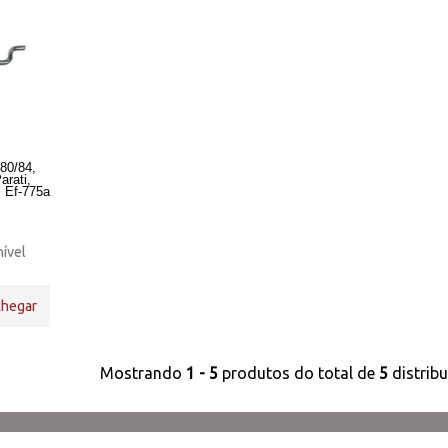
80/84,
arati,
i Ef-775a
ível
chegar
Mostrando
1 - 5
produtos do total de
5
distrib