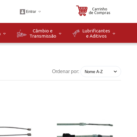
Carrinho
Entrar
de Compras
Câmbio e
Lubrificantes
m
Transmissão
e Aditivos
.br
o: Seg à Sex das 08h
8h. Sáb das 08h às
Ordenar por: