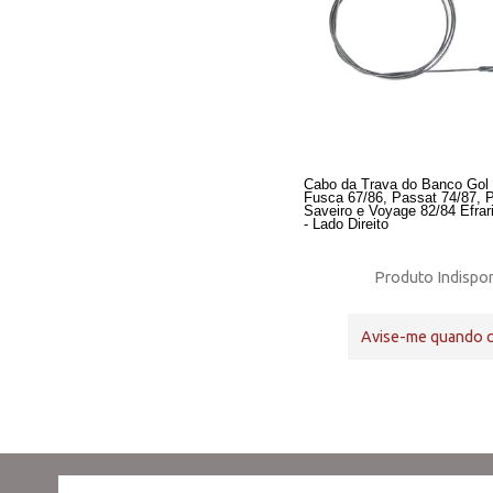
Cabo da Trava do Banco Gol 
Fusca 67/86, Passat 74/87, P
Saveiro e Voyage 82/84 Efrar
- Lado Direito
Produto Indispon
Avise-me quando 