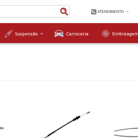
ATENDIMENTO
(47) 3631-9900
Carroceria
Embreage
Suspensão
(47)36319900
contato@diskpecas.com
Horário de Atendiment
às 12h e das 13h às 1
12h.
a