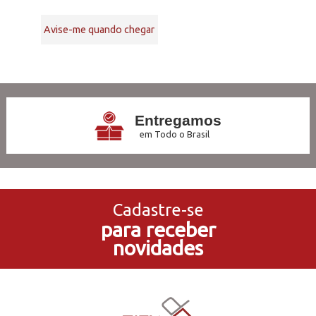
Avise-me quando chegar
7
Produtos
Entregamos
em Todo o Brasil
3x Sem Juros
no Cartão de Crédito
Cadastre-se
para receber
5% de Desconto
novidades
no Pagamento PIX
Compre e Retire
Em Nossas Lojas Físicas