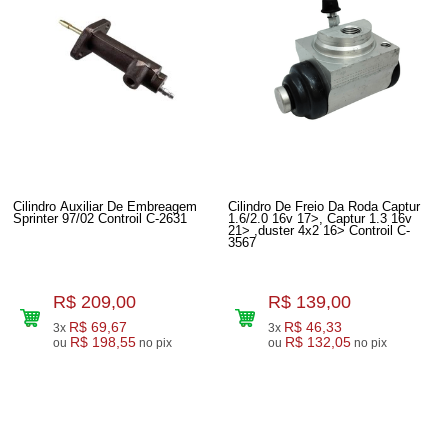
Cilindro Auxiliar De Embreagem
Cilindro De Freio Da Roda Captur
Sprinter 97/02 Controil C-2631
1.6/2.0 16v 17>, Captur 1.3 16v
21> ,duster 4x2 16> Controil C-
3567
R$ 209,00
R$ 139,00
R$ 69,67
R$ 46,33
3x
3x
R$ 198,55
R$ 132,05
ou
no pix
ou
no pix