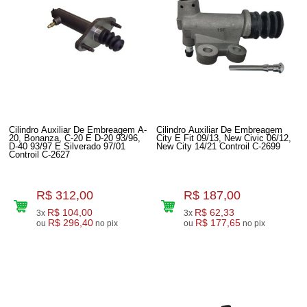
Cilindro Auxiliar De Embreagem A-
Cilindro Auxiliar De Embreagem
20, Bonanza, C-20 E D-20 93/96,
City E Fit 09/13, New Civic 06/12,
D-40 93/97 E Silverado 97/01
New City 14/21 Controil C-2699
Controil C-2627
R$ 312,00
R$ 187,00
R$ 104,00
R$ 62,33
3x
3x
R$ 296,40
R$ 177,65
ou
no pix
ou
no pix