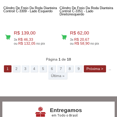
Cilindro De Freio Da Roda Dianteira
Cilindro De Freio Da Roda Dianteira
Controil C-3309 - Lado Esquerdo
Controil C-3351 - Lado
Direito/esquerdo
R$ 139,00
R$ 62,00
R$ 46,33
R$ 20,67
3x
3x
R$ 132,05
R$ 58,90
ou
no pix
ou
no pix
326
Produtos
Página
1
de
10
1
2
3
4
5
6
7
8
9
Próxima >
...
Última »
Entregamos
em Todo o Brasil