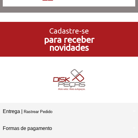
3x Sem Juros
no Cartão de Crédito
Cadastre-se
para receber
5% de Desconto
novidades
no Pagamento PIX
Compre e Retire
Em Nossas Lojas Físicas
Entrega |
Rastrear Pedido
Formas de pagamento