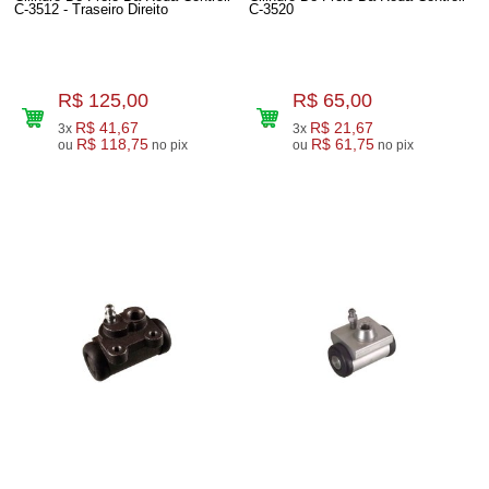
C-3512 - Traseiro Direito
C-3520
R$ 125,00
R$ 65,00
R$ 41,67
R$ 21,67
3x
3x
R$ 118,75
R$ 61,75
ou
no pix
ou
no pix