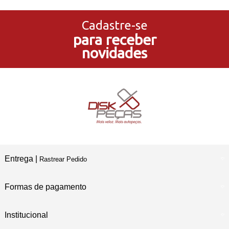
3x Sem Juros
no Cartão de Crédito
Cadastre-se
para receber
5% de Desconto
novidades
no Pagamento PIX
Compre e Retire
Em Nossas Lojas Físicas
Entrega |
Rastrear Pedido
Formas de pagamento
Institucional