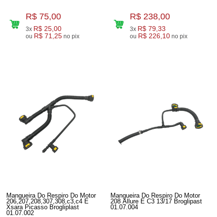
R$ 75,00
R$ 238,00
R$ 25,00
R$ 79,33
3x
3x
R$ 71,25
R$ 226,10
ou
no pix
ou
no pix
Mangueira Do Respiro Do Motor
Mangueira Do Respiro Do Motor
206,207,208,307,308,c3,c4 E
208 Allure E C3 13/17 Broglipast
Xsara Picasso Brogliplast
01.07.004
01.07.002