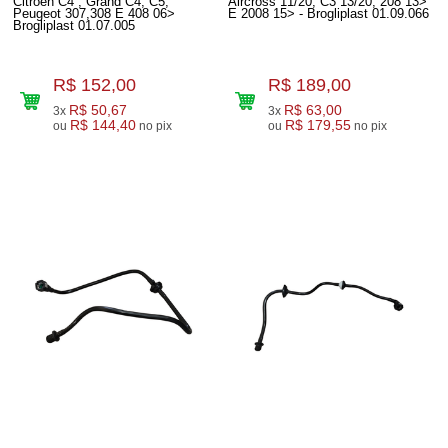
Citroen C4 , Grand C4, C5,
Aircross 11/20, C3 13/20, 208 13>
Peugeot 307,308 E 408 06>
E 2008 15> - Brogliplast 01.09.066
Brogliplast 01.07.005
R$ 152,00
R$ 189,00
R$ 50,67
R$ 63,00
3x
3x
R$ 144,40
R$ 179,55
ou
no pix
ou
no pix