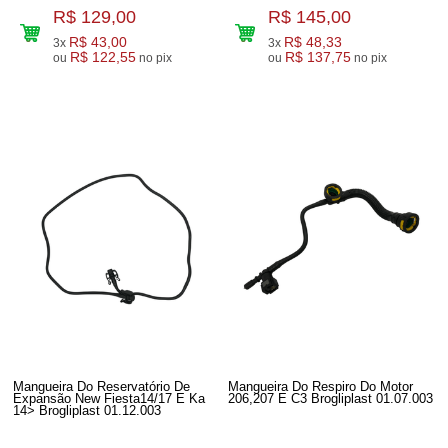
R$ 129,00
R$ 145,00
R$ 43,00
R$ 48,33
3x
3x
R$ 122,55
R$ 137,75
ou
no pix
ou
no pix
Mangueira Do Reservatório De
Mangueira Do Respiro Do Motor
Expansão New Fiesta14/17 E Ka
206,207 E C3 Brogliplast 01.07.003
14> Brogliplast 01.12.003