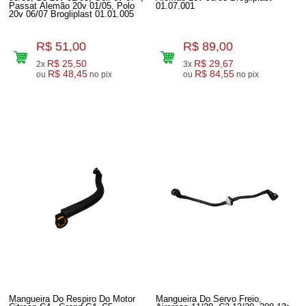
Passat Alemão 20v 01/05, Polo
01.07.001
20v 06/07 Brogliplast 01.01.005
R$ 51,00
R$ 89,00
R$ 25,50
R$ 29,67
2x
3x
R$ 48,45
R$ 84,55
ou
no pix
ou
no pix
Mangueira Do Respiro Do Motor
Mangueira Do Servo Freio,