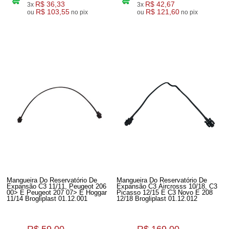
R$ 36,33
R$ 42,67
3x
3x
R$ 103,55
R$ 121,60
ou
no pix
ou
no pix
Mangueira Do Reservatório De
Mangueira Do Reservatório De
Expansão C3 11/11, Peugeot 206
Expansão C3 Aircrosss 10/18, C3
00> E Peugeot 207 07> E Hoggar
Picasso 12/15 E C3 Novo E 208
11/14 Brogliplast 01.12.001
12/18 Brogliplast 01.12.012
R$ 59,00
R$ 169,00