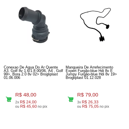
Conexao De Agua Do Ar Quente
Mangueira De Arrefecimento
A3, Golf 8v 1.6/1.8 00/06, A4 , Golf
Expert Furgão-blue Hdi 8v E
99>, Bora 2.0 8v 02> Brogliplast
Jumpy Furgão-blue Hdi 8v 19>
01.06.006
Brogliplast 01.12.028
R$ 48,00
R$ 79,00
R$ 24,00
R$ 26,33
2x
3x
R$ 45,60
R$ 75,05
ou
no pix
ou
no pix