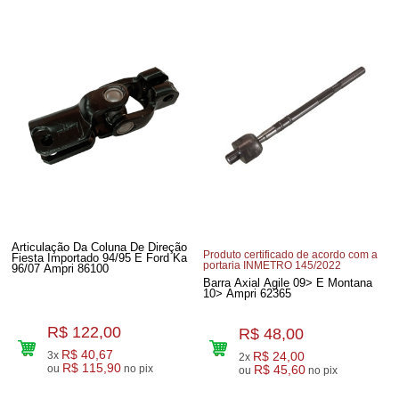
Articulação Da Coluna De Direção
Produto certificado de acordo com a
Fiesta Importado 94/95 E Ford Ka
portaria INMETRO 145/2022
96/07 Ampri 86100
Barra Axial Agile 09> E Montana
10> Ampri 62365
R$ 122,00
R$ 48,00
R$ 40,67
3x
R$ 24,00
2x
R$ 115,90
ou
no pix
R$ 45,60
ou
no pix