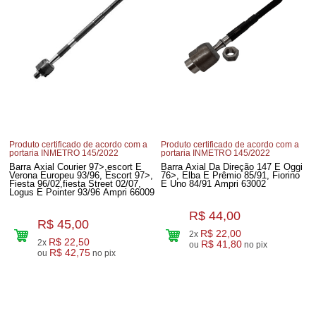
Produto certificado de acordo com a
Produto certificado de acordo com a
portaria INMETRO 145/2022
portaria INMETRO 145/2022
Barra Axial Courier 97>,escort E
Barra Axial Da Direção 147 E Oggi
Verona Europeu 93/96, Escort 97>,
76>, Elba E Prêmio 85/91, Fiorino
Fiesta 96/02,fiesta Street 02/07,
E Uno 84/91 Ampri 63002
Logus E Pointer 93/96 Ampri 66009
R$ 44,00
R$ 45,00
R$ 22,00
2x
R$ 22,50
2x
R$ 41,80
ou
no pix
R$ 42,75
ou
no pix