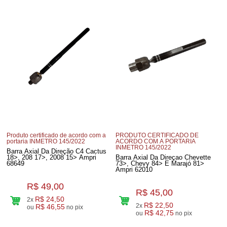
Produto certificado de acordo com a
PRODUTO CERTIFICADO DE
portaria INMETRO 145/2022
ACORDO COM A PORTARIA
INMETRO 145/2022
Barra Axial Da Direção C4 Cactus
18>, 208 17>, 2008 15> Ampri
Barra Axial Da Direçao Chevette
68649
73>, Chevy 84> E Marajó 81>
Ampri 62010
R$ 49,00
R$ 45,00
R$ 24,50
2x
R$ 22,50
2x
R$ 46,55
ou
no pix
R$ 42,75
ou
no pix