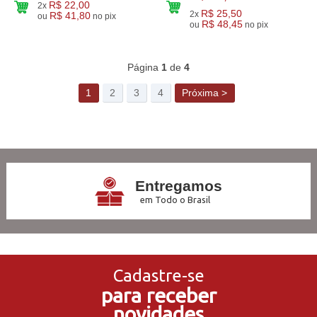
R$ 22,00
2x
R$ 25,50
2x
R$ 41,80
ou
no pix
R$ 48,45
ou
no pix
143
Produtos
Página
1
de
4
1
2
3
4
Próxima >
Entregamos
em Todo o Brasil
3x Sem Juros
no Cartão de Crédito
Cadastre-se
para receber
5% de Desconto
novidades
no Pagamento PIX