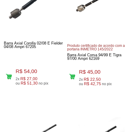
Barra Axial Corolla 02/08 E Fielder
Produto certificado de acordo com a
04/08 Ampri 67205
portaria INMETRO 145/2022
Barra Axial Corsa 94/99 E Tigra
97/00 Ampri 62169
R$ 54,00
R$ 45,00
R$ 27,00
2x
R$ 22,50
2x
R$ 51,30
ou
no pix
R$ 42,75
ou
no pix