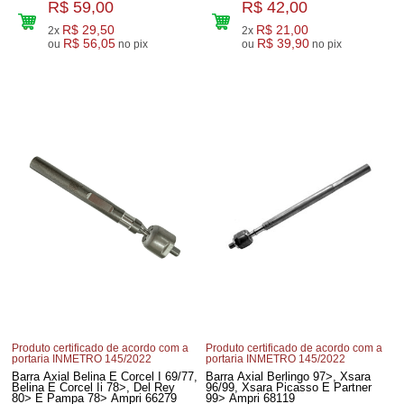
R$ 59,00
R$ 42,00
R$ 29,50
R$ 21,00
2x
2x
R$ 56,05
R$ 39,90
ou
no pix
ou
no pix
Produto certificado de acordo com a
Produto certificado de acordo com a
portaria INMETRO 145/2022
portaria INMETRO 145/2022
Barra Axial Belina E Corcel I 69/77,
Barra Axial Berlingo 97>, Xsara
Belina E Corcel Ii 78>, Del Rey
96/99, Xsara Picasso E Partner
80> E Pampa 78> Ampri 66279
99> Ampri 68119