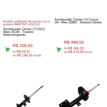
Amortecedor Citroen C4 Cactus
Produto certificado de acordo com a
18> Allen 25883 - Dianteiro Direito
portaria INMETRO 145/2022
Amortecedor Citroen C3 03/12
Allen 25149 - Traseiro
Direito/esquerdo
R$ 499,00
R$ 209,00
R$ 166,33
3x
R$ 69,67
3x
R$ 474,05
ou
no pix
R$ 198,55
ou
no pix