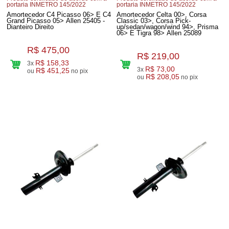
portaria INMETRO 145/2022
portaria INMETRO 145/2022
Amortecedor C4 Picasso 06> E C4
Amortecedor Celta 00>, Corsa
Grand Picasso 05> Allen 25405 -
Classic 03>, Corsa Pick-
Dianteiro Direito
up/sedan/wagon/wind 94>, Prisma
06> E Tigra 98> Allen 25089
R$ 475,00
R$ 219,00
R$ 158,33
3x
R$ 73,00
3x
R$ 451,25
ou
no pix
R$ 208,05
ou
no pix