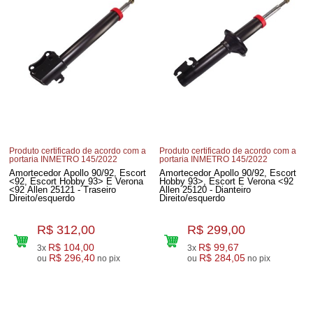
Produto certificado de acordo com a
Produto certificado de acordo com a
portaria INMETRO 145/2022
portaria INMETRO 145/2022
Amortecedor Apollo 90/92, Escort
Amortecedor Apollo 90/92, Escort
<92, Escort Hobby 93> E Verona
Hobby 93>, Escort E Verona <92
<92 Allen 25121 - Traseiro
Allen 25120 - Dianteiro
Direito/esquerdo
Direito/esquerdo
R$ 312,00
R$ 299,00
R$ 104,00
R$ 99,67
3x
3x
R$ 296,40
R$ 284,05
ou
no pix
ou
no pix