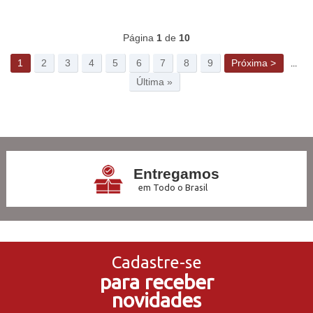
341
Produtos
Página
1
de
10
1
2
3
4
5
6
7
8
9
Próxima >
...
Última »
Entregamos
em Todo o Brasil
3x Sem Juros
no Cartão de Crédito
Cadastre-se
para receber
5% de Desconto
novidades
no Pagamento PIX