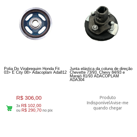
Polia Do Virabrequim Honda Fit
Junta elástica da coluna de direção
03> E City 08> Adacoplam Ada812
Chevette 73/93, Chevy 84/93 e
Marajó 81/93 ADACOPLAM
ADA304
R$ 306,00
Produto
Indisponível
Avise-me
R$ 102,00
3x
quando chegar
R$ 290,70
ou
no pix