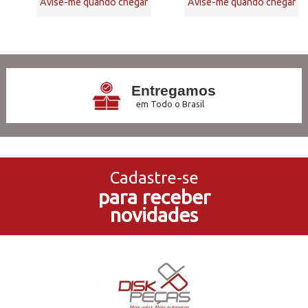
Avise-me quando chegar
Avise-me quando chegar
6
Produtos
Entregamos
em Todo o Brasil
3x Sem Juros
no Cartão de Crédito
Cadastre-se
para receber
5% de Desconto
novidades
no Pagamento PIX
Compre e Retire
Em Nossas Lojas Físicas