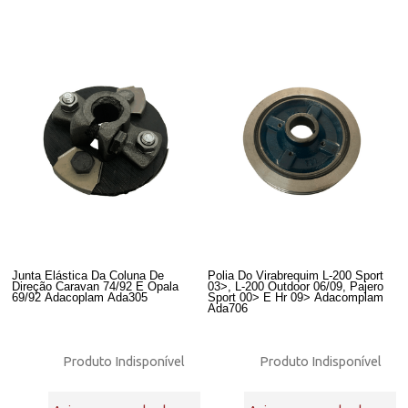
Junta Elástica Da Coluna De
Polia Do Virabrequim L-200 Sport
Direção Caravan 74/92 E Opala
03>, L-200 Outdoor 06/09, Pajero
69/92 Adacoplam Ada305
Sport 00> E Hr 09> Adacomplam
Ada706
Produto Indisponível
Produto Indisponível