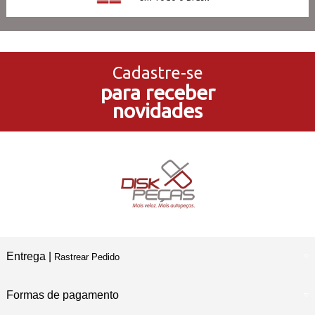
3x Sem Juros
no Cartão de Crédito
Cadastre-se
para receber
5% de Desconto
novidades
no Pagamento PIX
Compre e Retire
Em Nossas Lojas Físicas
Entrega |
Rastrear Pedido
Formas de pagamento