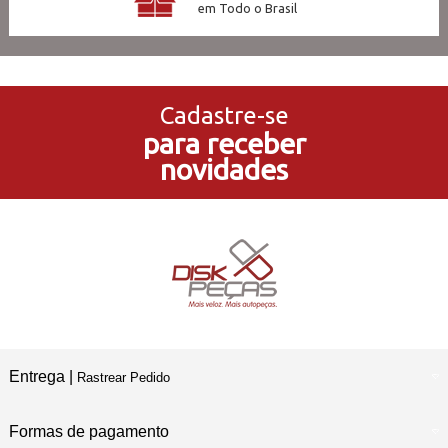
em Todo o Brasil
3x Sem Juros
no Cartão de Crédito
Cadastre-se
para receber
5% de Desconto
novidades
no Pagamento PIX
Compre e Retire
Em Nossas Lojas Físicas
Entrega |
Rastrear Pedido
Formas de pagamento