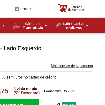
Carrinho
Entrar
de Compras
Câmbio e
Lubrificantes
m
Transmissão
e Aditivos
.br
o: Seg à Sex das 08h
8h. Sáb das 08h às
1 - Lado Esquerdo
Mais formas de pagamento
,50
sem juros no cartão de crédito
à vista no pix
,75
Economize R$ 2,25
(5% Desconto)