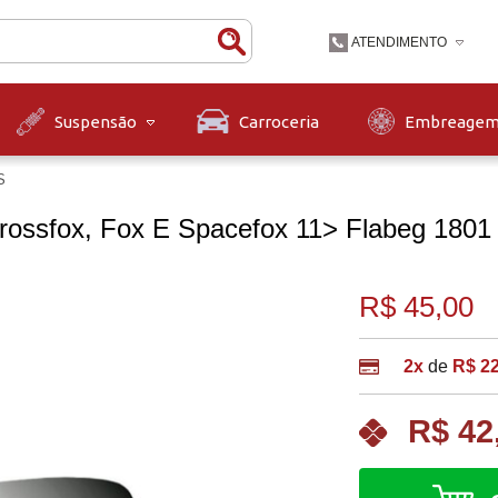
ATENDIMENTO
(47) 3631-9900
Carroceria
Embreage
Suspensão
(47)36319900
S
contato@diskpecas.com
Horário de Atendiment
às 12h e das 13h às 1
 Crossfox, Fox E Spacefox 11> Flabeg 180
12h.
R$ 45,00
2x
de
R$ 22
R$ 42