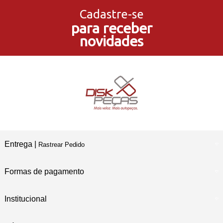
no Cartão de Crédito
Cadastre-se
para receber
5% de Desconto
novidades
no Pagamento PIX
Compre e Retire
Em Nossas Lojas Físicas
Entrega |
Rastrear Pedido
Formas de pagamento
Institucional