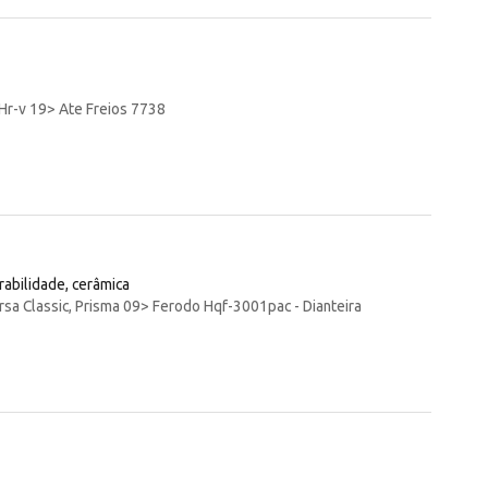
 Hr-v 19> Ate Freios 7738
rabilidade, cerâmica
orsa Classic, Prisma 09> Ferodo Hqf-3001pac - Dianteira