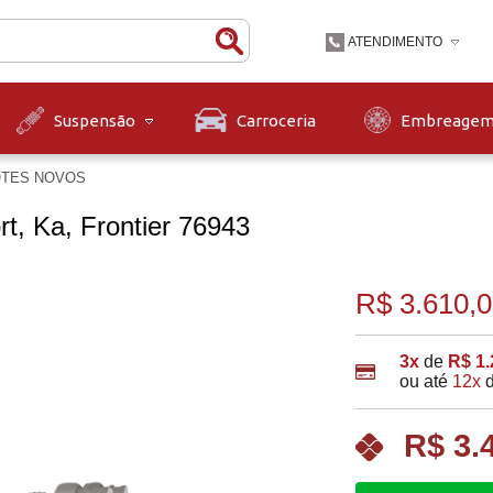
ATENDIMENTO
(47) 3631-9900
Carroceria
Embreage
Suspensão
(47)36319900
TES NOVOS
contato@diskpecas.com
Horário de Atendiment
às 12h e das 13h às 1
t, Ka, Frontier 76943
12h.
R$ 3.610,
3x
de
R$ 1.
ou até
12x
R$ 3.