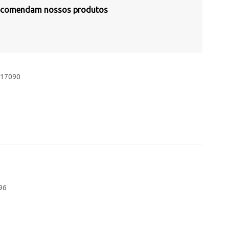
 recomendam nossos produtos
c 17090
/96