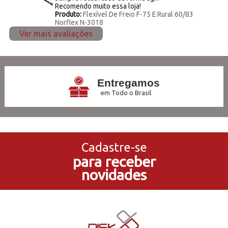
Recomendo muito essa loja!
Produto:
Flexível De Freio F-75 E Rural 60/83
Norflex N-3018
Ver mais avaliações
Entregamos
em Todo o Brasil
3x Sem Juros
no Cartão de Crédito
Cadastre-se
para receber
5% de Desconto
novidades
no Pagamento PIX
Compre e Retire
Em Nossas Lojas Físicas