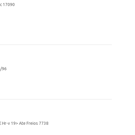
ec 17090
4/96
E Hr-v 19> Ate Freios 7738