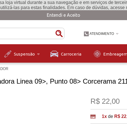
a loja virtual durante a sua navegação e em serviços de terceiro
e utilizá-las para estas finalidades. Em caso de dúvidas, acesse
Entendi e Aceito
ATENDIMENTO
(47) 3631-9900
Carroceria
Embreage
Suspensão
(47)36319900
ADOR
contato@diskpecas.com
Horário de Atendiment
às 12h e das 13h às 1
zadora Linea 09>, Punto 08> Corcerama 21
12h.
R$ 22,00
1x
de
R$ 22