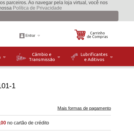
s parceiros. Ao navegar pela loja virtual, você nos
 nossa
Política de Privacidade
Carrinho
Entrar
de Compras
Câmbio e
Lubrificantes
m
Transmissão
e Aditivos
.br
o: Seg à Sex das 08h
8h. Sáb das 08h às
101-1
Mais formas de pagamento
,00
no cartão de crédito