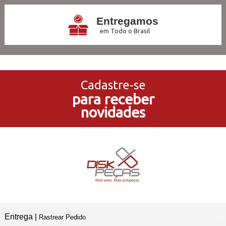
Entregamos
em Todo o Brasil
3x Sem Juros
no Cartão de Crédito
Cadastre-se
para receber
5% de Desconto
novidades
no Pagamento PIX
Compre e Retire
Em Nossas Lojas Físicas
Entrega |
Rastrear Pedido