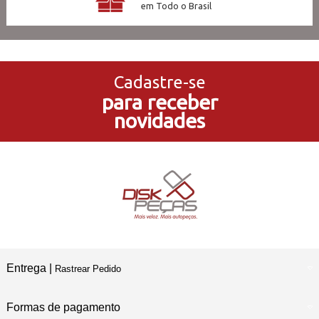
em Todo o Brasil
3x Sem Juros
no Cartão de Crédito
Cadastre-se
para receber
5% de Desconto
novidades
no Pagamento PIX
Compre e Retire
Em Nossas Lojas Físicas
Entrega |
Rastrear Pedido
Formas de pagamento