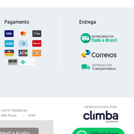
Pagamento
Entrega
: 02757780000144
-
Disk Peças
-
2026
tendi e Aceito